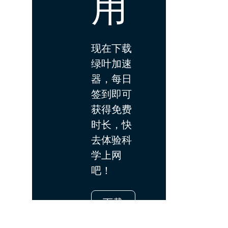
用
现在下载
绿叶加速
器，每日
签到即可
获得免费
时长，快
去体验科
学上网
吧！
下载
App