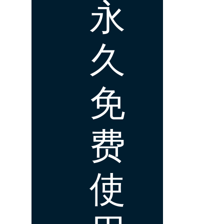
永
久
免
费
使