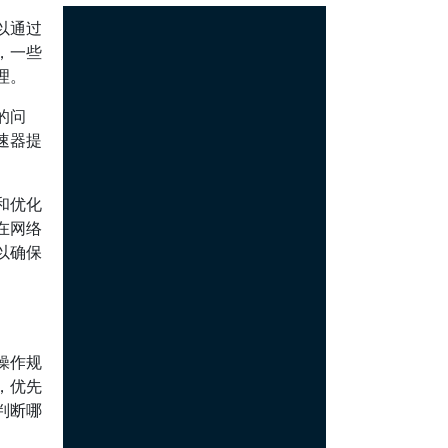
以通过
，一些
理。
的问
速器提
和优化
在网络
以确保
操作规
，优先
判断哪