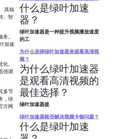
什么是绿叶加速
。
其核
器？
持、智
绿叶加速器是一种提升视频播放速度
服务。
的工
叶加速
为什么选择绿叶加速器来观看高清视
频？
优化。
为什么绿叶加速器
器强调
是观看高清视频的
最佳选择？
其多节
务，绿
绿叶加速器提
官方网
绿叶加速器能否解决视频卡顿问题？
什么是绿叶加速
器？