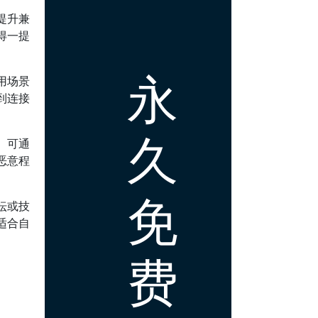
提升兼
得一提
永
用场景
到连接
。
久
。可通
恶意程
免
坛或技
适合自
费